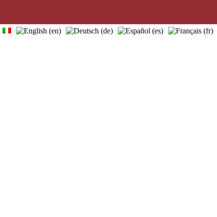
home
tours
about us
useful info
contacts
blog