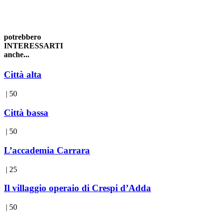
potrebbero
INTERESSARTI
anche...
Città alta
| 50
Città bassa
| 50
L’accademia Carrara
| 25
Il villaggio operaio di Crespi d’Adda
| 50