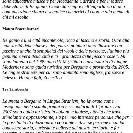
sono educatrice museale per Accademia Carrara e per il Museo
delle Storie di Bergamo. Credo da sempre nell’importanza di una
comunicazione chiara e semplice che arrivi al cuore e alla mente di
chi mi ascolta.
Matteo Scaccabarozzi
Bergamo è una città incantevole, ricca di fascino e storia. Oltre alla
maestosità delle chiese e dei palazzi nobiliari amo illustrare con
passione anche la semplicità dei vicoli e delle piazzette, l’anima più
genuina e vera della città e la “grandezza delle piccole cose”. Mi
sono laureato nel 1999 allo IULM (Istituto Universitario di Lingue
Moderne) e sono guida turistica per Bergamo e provincia dal 2005.
Le lingue straniere per cui sono abilitato sono inglese, francese e
tedesco. Ho due figli, Zoe e Teo.
Tea Tiraboschi
Laureata a Bergamo in Lingue Straniere, ho lavorato come
insegnante nella scuola primaria e secondaria di 1°grado. Dal
2007 sono guida turistica in italiano e inglese, attività che trovo
stimolante e appassionante, sia per mio interesse personale che per
la possibilità di relazionarmi con tante e diverse persone a cui far
conoscere storia, curiosità e bellezze del nostro territorio, e far