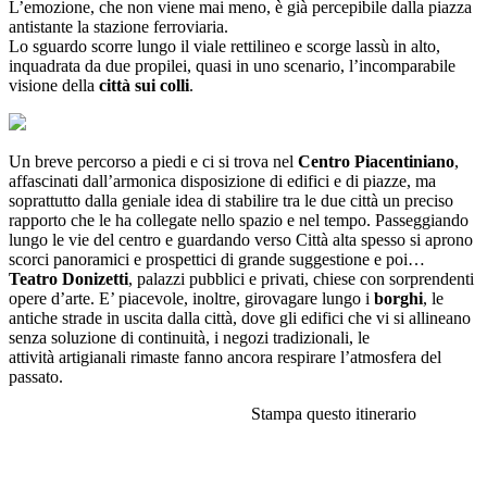
L’emozione, che non viene mai meno, è già percepibile dalla piazza
antistante la stazione ferroviaria.
Lo sguardo scorre lungo il viale rettilineo e scorge lassù in alto,
inquadrata da due propilei, quasi in uno scenario, l’incomparabile
visione della
città sui colli
.
Un breve percorso a piedi e ci si trova nel
Centro Piacentiniano
,
affascinati dall’armonica disposizione di edifici e di piazze, ma
soprattutto dalla geniale idea di stabilire tra le due città un preciso
rapporto che le ha collegate nello spazio e nel tempo. Passeggiando
lungo le vie del centro e guardando verso Città alta spesso si aprono
scorci panoramici e prospettici di grande suggestione e poi…
Teatro Donizetti
, palazzi pubblici e privati, chiese con sorprendenti
opere d’arte. E’ piacevole, inoltre, girovagare lungo i
borghi
, le
antiche strade in uscita dalla città, dove gli edifici che vi si allineano
senza soluzione di continuità, i negozi tradizionali, le
attività artigianali rimaste fanno ancora respirare l’atmosfera del
passato.
Stampa questo itinerario