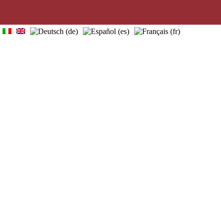
home
visitas guiadas
quiénes somos
info útiles
contactos
blog