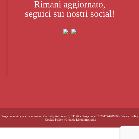
Rimani aggiornato,
seguici sui nostri social!
Bergamo su & giù - Sede legale: Via Betty Ambiveri 5, 24126 - Bergamo - CF 95177470168 -
Privacy Policy
-
Cookie Policy
| Crediti:
Linoolmostudio