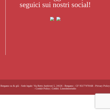
seguici sui nostri social!
Bergamo su & giù - Sede legale: Via Betty Ambiveri 5, 24126 - Bergamo - CF 95177470168 -
Privacy Policy
-
Cookie Policy
| Crediti:
Linoolmostudio