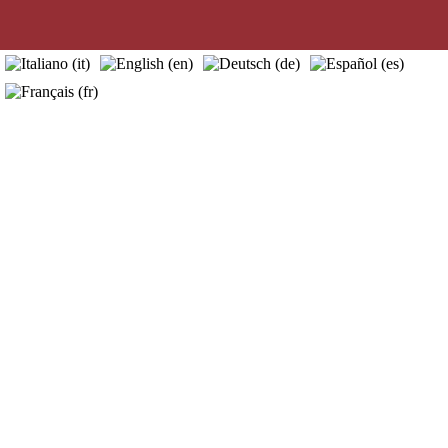
home
visitas guiadas
quiénes somos
info útiles
contactos
blog