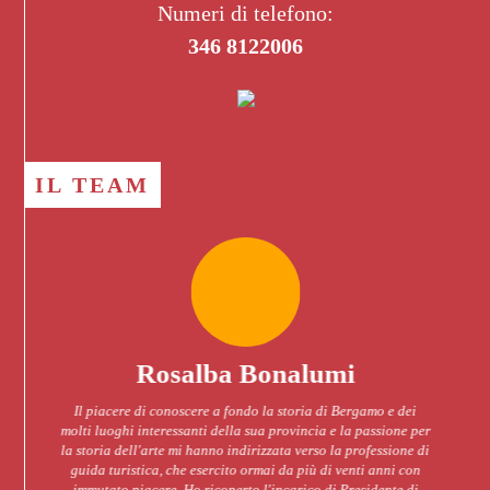
Numeri di telefono:
346 8122006
IL TEAM
Rosalba Bonalumi
Il piacere di conoscere a fondo la storia di Bergamo e dei
Ho cons
olti luoghi interessanti della sua provincia e la passione per
Lette
a storia dell'arte mi hanno indirizzata verso la professione di
l’inter
guida turistica, che esercito ormai da più di venti anni con
abili
immutato piacere. Ho ricoperto l'incarico di Presidente di
spagnola