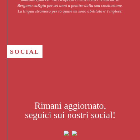
Bergamo su&giu per sei anni a pentire dalla sua costituzione.
il riusc
La lingua straniera per la quale mi sono abilitata e' l'inglese.
alle opere
davvero
Bergam
geograf
città e ri
sì che o
SOCIAL
Rimani aggiornato,
seguici sui nostri social!