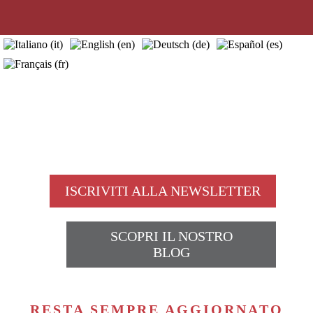
home
visite guidate
scuole
chi siamo
info utili
news
contatti
blog
ISCRIVITI ALLA NEWSLETTER
SCOPRI IL NOSTRO
BLOG
RESTA SEMPRE AGGIORNATO