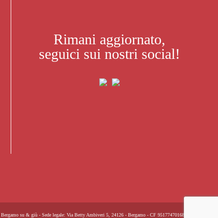
Rimani aggiornato,
seguici sui nostri social!
Bergamo su & giù - Sede legale: Via Betty Ambiveri 5, 24126 - Bergamo - CF 95177470168 -
Privacy Policy