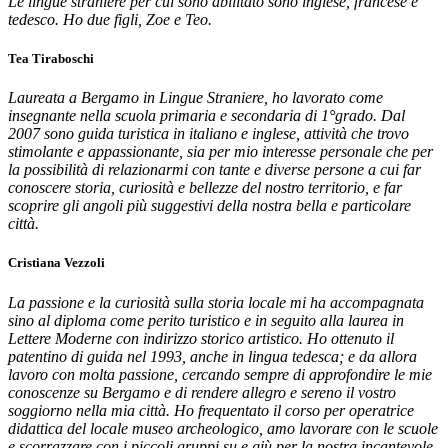
Le lingue straniere per cui sono abilitato sono inglese, francese e
tedesco. Ho due figli, Zoe e Teo.
Tea Tiraboschi
Laureata a Bergamo in Lingue Straniere, ho lavorato come
insegnante nella scuola primaria e secondaria di 1°grado. Dal
2007 sono guida turistica in italiano e inglese, attività che trovo
stimolante e appassionante, sia per mio interesse personale che per
la possibilità di relazionarmi con tante e diverse persone a cui far
conoscere storia, curiosità e bellezze del nostro territorio, e far
scoprire gli angoli più suggestivi della nostra bella e particolare
città.
Cristiana Vezzoli
La passione e la curiosità sulla storia locale mi ha accompagnata
sino al diploma come perito turistico e in seguito alla laurea in
Lettere Moderne con indirizzo storico artistico. Ho ottenuto il
patentino di guida nel 1993, anche in lingua tedesca; e da allora
lavoro con molta passione, cercando sempre di approfondire le mie
conoscenze su Bergamo e di rendere allegro e sereno il vostro
soggiorno nella mia città. Ho frequentato il corso per operatrice
didattica del locale museo archeologico, amo lavorare con le scuole
e scorrazzare con i piccoli gruppi su e giù per la nostra incantevole