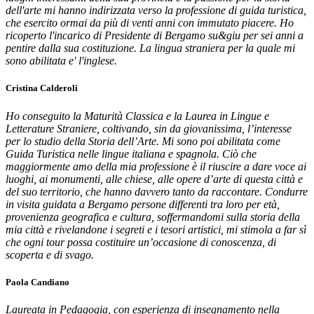
dell'arte mi hanno indirizzata verso la professione di guida turistica,
che esercito ormai da più di venti anni con immutato piacere. Ho
ricoperto l'incarico di Presidente di Bergamo su&giu per sei anni a
pentire dalla sua costituzione. La lingua straniera per la quale mi
sono abilitata e' l'inglese.
Cristina Calderoli
Ho conseguito la Maturità Classica e la Laurea in Lingue e
Letterature Straniere, coltivando, sin da giovanissima, l’interesse
per lo studio della Storia dell’Arte. Mi sono poi abilitata come
Guida Turistica nelle lingue italiana e spagnola. Ciò che
maggiormente amo della mia professione è il riuscire a dare voce ai
luoghi, ai monumenti, alle chiese, alle opere d’arte di questa città e
del suo territorio, che hanno davvero tanto da raccontare. Condurre
in visita guidata a Bergamo persone differenti tra loro per età,
provenienza geografica e cultura, soffermandomi sulla storia della
mia città e rivelandone i segreti e i tesori artistici, mi stimola a far sì
che ogni tour possa costituire un’occasione di conoscenza, di
scoperta e di svago.
Paola Candiano
Laureata in Pedagogia, con esperienza di insegnamento nella