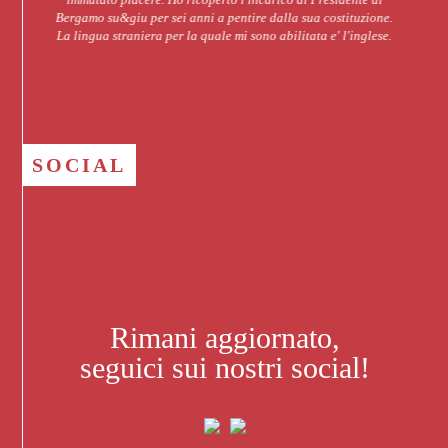
alla sua costituzione.
il riuscire a dare voce ai luoghi, ai monumenti,
abilitata e' l'inglese.
alle opere d’arte di questa città e del suo territ
davvero tanto da raccontare. Condurre in visi
Bergamo persone differenti tra loro per età, 
geografica e cultura, soffermandomi sulla stor
città e rivelandone i segreti e i tesori artistici, m
sì che ogni tour possa costituire un’occasione d
di scoperta e di svago.
SOCIAL
Rimani aggiornato,
seguici sui nostri social!