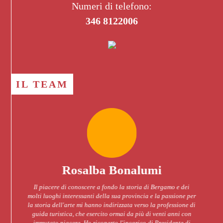
Numeri di telefono:
346 8122006
IL TEAM
lumi
Cristina Calderol
ria di Bergamo e dei
Ho conseguito la Maturità Classica e la Laurea
incia e la passione per
Letterature Straniere, coltivando, sin da gio
verso la professione di
l’interesse per lo studio della Storia dell’Arte
più di venti anni con
abilitata come Guida Turistica nelle lingue 
ico di Presidente di
spagnola. Ciò che maggiormente amo della mia 