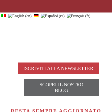
home
visite guidate
scuole
chi siamo
info utili
news
contatti
blog
ISCRIVITI ALLA NEWSLETTER
SCOPRI IL NOSTRO
BLOG
RESTA SEMPRE AGGIORNATO