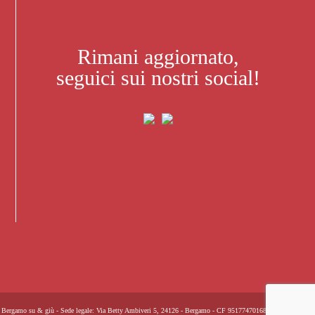
Rimani aggiornato,
seguici sui nostri social!
Bergamo su & giù - Sede legale: Via Betty Ambiveri 5, 24126 - Bergamo - CF 95177470168 -
Privacy Policy