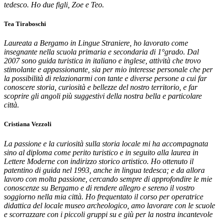
tedesco. Ho due figli, Zoe e Teo.
Tea Tiraboschi
Laureata a Bergamo in Lingue Straniere, ho lavorato come
insegnante nella scuola primaria e secondaria di 1°grado. Dal
2007 sono guida turistica in italiano e inglese, attività che trovo
stimolante e appassionante, sia per mio interesse personale che per
la possibilità di relazionarmi con tante e diverse persone a cui far
conoscere storia, curiosità e bellezze del nostro territorio, e far
scoprire gli angoli più suggestivi della nostra bella e particolare
città.
Cristiana Vezzoli
La passione e la curiosità sulla storia locale mi ha accompagnata
sino al diploma come perito turistico e in seguito alla laurea in
Lettere Moderne con indirizzo storico artistico. Ho ottenuto il
patentino di guida nel 1993, anche in lingua tedesca; e da allora
lavoro con molta passione, cercando sempre di approfondire le mie
conoscenze su Bergamo e di rendere allegro e sereno il vostro
soggiorno nella mia città. Ho frequentato il corso per operatrice
didattica del locale museo archeologico, amo lavorare con le scuole
e scorrazzare con i piccoli gruppi su e giù per la nostra incantevole