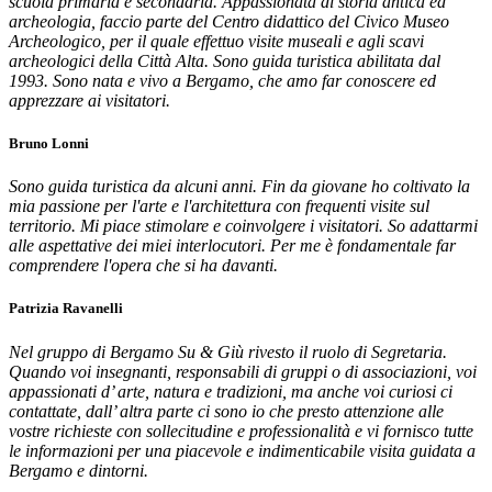
scuola primaria e secondaria. Appassionata di storia antica ed
archeologia, faccio parte del Centro didattico del Civico Museo
Archeologico, per il quale effettuo visite museali e agli scavi
archeologici della Città Alta. Sono guida turistica abilitata dal
1993. Sono nata e vivo a Bergamo, che amo far conoscere ed
apprezzare ai visitatori.
Bruno Lonni
Sono guida turistica da alcuni anni. Fin da giovane ho coltivato la
mia passione per l'arte e l'architettura con frequenti visite sul
territorio. Mi piace stimolare e coinvolgere i visitatori. So adattarmi
alle aspettative dei miei interlocutori. Per me è fondamentale far
comprendere l'opera che si ha davanti.
Patrizia Ravanelli
Nel gruppo di Bergamo Su & Giù rivesto il ruolo di Segretaria.
Quando voi insegnanti, responsabili di gruppi o di associazioni, voi
appassionati d’ arte, natura e tradizioni, ma anche voi curiosi ci
contattate, dall’ altra parte ci sono io che presto attenzione alle
vostre richieste con sollecitudine e professionalità e vi fornisco tutte
le informazioni per una piacevole e indimenticabile visita guidata a
Bergamo e dintorni.