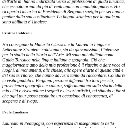
dell'arte mi hanno indirizzata verso la professione di guida turistica,
che esercito ormai da più di venti anni con immutato piacere. Ho
ricoperto l'incarico di Presidente di Bergamo su&giu per sei anni a
pentire dalla sua costituzione. La lingua straniera per la quale mi
sono abilitata e' l'inglese.
Cristina Calderoli
Ho conseguito la Maturità Classica e la Laurea in Lingue e
Letterature Straniere, coltivando, sin da giovanissima, l’interesse
per lo studio della Storia dell’Arte. Mi sono poi abilitata come
Guida Turistica nelle lingue italiana e spagnola. Ciò che
maggiormente amo della mia professione è il riuscire a dare voce ai
luoghi, ai monumenti, alle chiese, alle opere d’arte di questa città e
del suo territorio, che hanno davvero tanto da raccontare. Condurre
in visita guidata a Bergamo persone differenti tra loro per età,
provenienza geografica e cultura, soffermandomi sulla storia della
mia città e rivelandone i segreti e i tesori artistici, mi stimola a far sì
che ogni tour possa costituire un’occasione di conoscenza, di
scoperta e di svago.
Paola Candiano
Laureata in Pedagogia, con esperienza di insegnamento nella