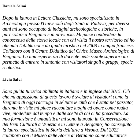
Daniele Selmi
Dopo la laurea in Lettere Classiche, mi sono specializzato in
Archeologia presso l'Università degli Studi di Padova; per diversi
anni mi sono occupato di indagini archeologiche e storiche, in
particolare a Bergamo e in provincia. Mi piace condividere la
conoscenza della storia locale con chi visita il nostro territorio ed ho
ottenuto l'abilitazione da guida turistica nel 2008 in lingua francese.
Collaboro con il Centro Didattico del Civico Museo Archeologico di
Bergamo. La mia esperienza di docente nelle scuole superiori mi
permette di entrare in sintonia con visitatori singoli e gruppi, specie
scolastici.
Livia Salvi
Sono guida turistica abilitata in italiano e in inglese dal 2015. Ciò
che mi appassiona di questo lavoro è svelare ai visitatori come la
Bergamo di oggi raccolga in sé tutte le città che è stata nel passato;
durante le visite mi piace raccontare luoghi ed opere come realtà
vive, modellate dal tempo e dalle scelte di chi ci ha preceduto. La
mia formazione è umanistica: mi sono laureata in Conservazione
dei Beni Culturali a Venezia e in Lettere a Bergamo; ho conseguito
la laurea specialistica in Storia dell’arte a Verona. Dal 2023
collaboro con il Museo delle Storie di Bergamo come educatrice