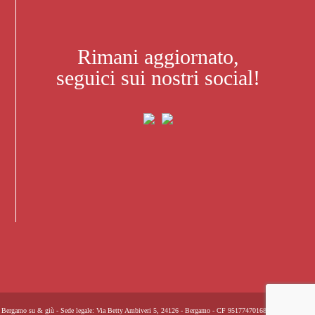
Rimani aggiornato,
seguici sui nostri social!
Bergamo su & giù - Sede legale: Via Betty Ambiveri 5, 24126 - Bergamo - CF 95177470168 -
Privacy Policy