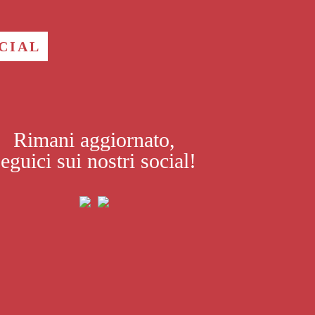
CIAL
Rimani aggiornato,
seguici sui nostri social!
Paola Candiano
Br