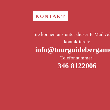
KONTAKT
Sie können uns unter dieser E-Mail A
kontaktieren:
info@tourguidebergamo
Telefonnummer:
zzoli
Rosalba Bonalumi
346 8122006